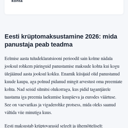
kohta
Eesti krüptomaksustamine 2026: mida
panustaja peab teadma
Eelmise aasta tuludeklaratsiooni perioodil sain kolme nädala
jooksul rohkem päringuid panustamise maksude kohta kui kogu
ülejäänud aasta jooksul kokku. Enamik küsijaid olid panustanud
kuude kaupa, aga polnud pidanud mingit arvestust oma preemiate
kohta. Nad seisid silmitsi olukorraga, kus pidid tagantjärele
taastama iga preemia laekumise kuupäeva ja eurodes väärtuse.
See on vaevarikas ja vigaderohke protsess, mida oleks saanud
vältida viie minutiga kuus.
Eesti maksustab krüptovarasid selgelt ja ühemõtteliselt: