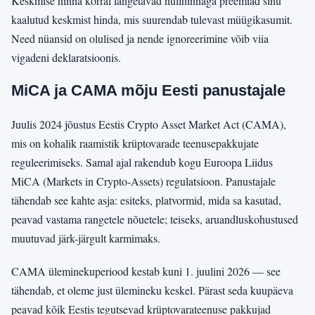
Keskmise hinna korral langetavad nullhinnaga preemiad sinu
kaalutud keskmist hinda, mis suurendab tulevast müügikasumit.
Need nüansid on olulised ja nende ignoreerimine võib viia
vigadeni deklaratsioonis.
MiCA ja CAMA mõju Eesti panustajale
Juulis 2024 jõustus Eestis Crypto Asset Market Act (CAMA),
mis on kohalik raamistik krüptovarade teenusepakkujate
reguleerimiseks. Samal ajal rakendub kogu Euroopa Liidus
MiCA (Markets in Crypto-Assets) regulatsioon. Panustajale
tähendab see kahte asja: esiteks, platvormid, mida sa kasutad,
peavad vastama rangetele nõuetele; teiseks, aruandluskohustused
muutuvad järk-järgult karmimaks.
CAMA üleminekuperiood kestab kuni 1. juulini 2026 — see
tähendab, et oleme just ülemineku keskel. Pärast seda kuupäeva
peavad kõik Eestis tegutsevad krüptovarateenuse pakkujad