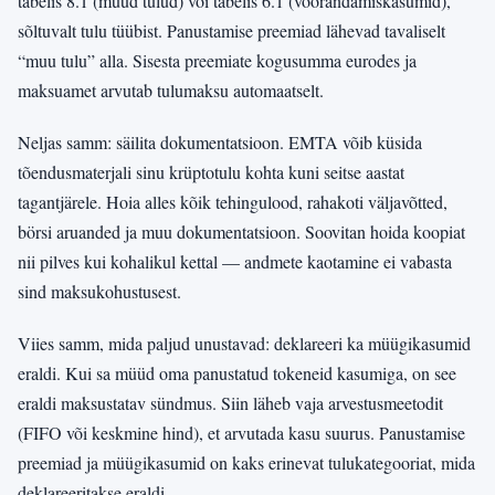
tabelis 8.1 (muud tulud) või tabelis 6.1 (võõrandamiskasumid),
sõltuvalt tulu tüübist. Panustamise preemiad lähevad tavaliselt
“muu tulu” alla. Sisesta preemiate kogusumma eurodes ja
maksuamet arvutab tulumaksu automaatselt.
Neljas samm: säilita dokumentatsioon. EMTA võib küsida
tõendusmaterjali sinu krüptotulu kohta kuni seitse aastat
tagantjärele. Hoia alles kõik tehingulood, rahakoti väljavõtted,
börsi aruanded ja muu dokumentatsioon. Soovitan hoida koopiat
nii pilves kui kohalikul kettal — andmete kaotamine ei vabasta
sind maksukohustusest.
Viies samm, mida paljud unustavad: deklareeri ka müügikasumid
eraldi. Kui sa müüd oma panustatud tokeneid kasumiga, on see
eraldi maksustatav sündmus. Siin läheb vaja arvestusmeetodit
(FIFO või keskmine hind), et arvutada kasu suurus. Panustamise
preemiad ja müügikasumid on kaks erinevat tulukategooriat, mida
deklareeritakse eraldi.