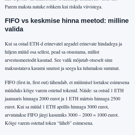
Parem maksta natuke rohkem kui riskida viivistega.
FIFO vs keskmise hinna meetod: milline
valida
Kui sa ostad ETH-d erinevatel aegadel erinevate hindadega ja
hiljem müüd osa sellest, pead sa otsustama, millist
arvestusmeetodit kasutad. See valik mõjutab otseselt sinu
maksustatava kasumi suurust ja seega ka tulumaksu summat.
FIFO (first in, first out) tähendab, et müümisel loetakse esimesena
müüduks kõige varem ostetud tokenid. Näide: sa ostsid 1 ETH
jaanuaris hinnaga 2000 eurot ja 1 ETH märtsis hinnaga 2500
eurot. Kui sa müüd 1 ETH aprillis hinnaga 3000 eurot,
arvutatakse FIFO järgi kasumiks 3000 – 2000 = 1000 eurot.
Kõige varem ostetud token “läheb” esimesena.