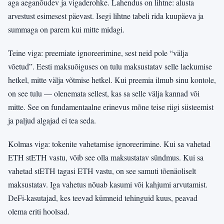
aga aeganõudev ja vigaderohke. Lahendus on lihtne: alusta
arvestust esimesest päevast. Isegi lihtne tabeli rida kuupäeva ja
summaga on parem kui mitte midagi.
Teine viga: preemiate ignoreerimine, sest neid pole “välja
võetud”. Eesti maksuõiguses on tulu maksustatav selle laekumise
hetkel, mitte välja võtmise hetkel. Kui preemia ilmub sinu kontole,
on see tulu — olenemata sellest, kas sa selle välja kannad või
mitte. See on fundamentaalne erinevus mõne teise riigi süsteemist
ja paljud algajad ei tea seda.
Kolmas viga: tokenite vahetamise ignoreerimine. Kui sa vahetad
ETH stETH vastu, võib see olla maksustatav sündmus. Kui sa
vahetad stETH tagasi ETH vastu, on see samuti tõenäoliselt
maksustatav. Iga vahetus nõuab kasumi või kahjumi arvutamist.
DeFi-kasutajad, kes teevad kümneid tehinguid kuus, peavad
olema eriti hoolsad.