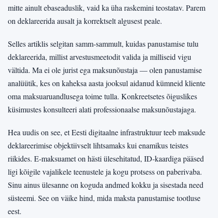
mitte ainult ebaseaduslik, vaid ka üha raskemini teostatav. Parem
on deklareerida ausalt ja korrektselt algusest peale.
Selles artiklis selgitan samm-sammult, kuidas panustamise tulu
deklareerida, millist arvestusmeetodit valida ja milliseid vigu
vältida. Ma ei ole jurist ega maksunõustaja — olen panustamise
analüütik, kes on kaheksa aasta jooksul aidanud kümneid kliente
oma maksuaruandlusega toime tulla. Konkreetsetes õiguslikes
küsimustes konsulteeri alati professionaalse maksunõustajaga.
Hea uudis on see, et Eesti digitaalne infrastruktuur teeb maksude
deklareerimise objektiivselt lihtsamaks kui enamikus teistes
riikides. E-maksuamet on hästi ülesehitatud, ID-kaardiga pääsed
ligi kõigile vajalikele teenustele ja kogu protsess on paberivaba.
Sinu ainus ülesanne on koguda andmed kokku ja sisestada need
süsteemi. See on väike hind, mida maksta panustamise tootluse
eest.