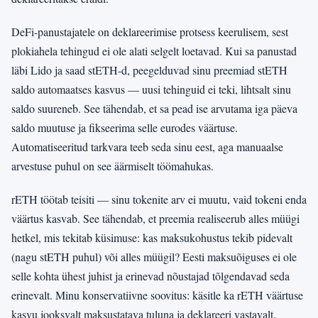
DeFi-panustajatele on deklareerimise protsess keerulisem, sest
plokiahela tehingud ei ole alati selgelt loetavad. Kui sa panustad
läbi Lido ja saad stETH-d, peegelduvad sinu preemiad stETH
saldo automaatses kasvus — uusi tehinguid ei teki, lihtsalt sinu
saldo suureneb. See tähendab, et sa pead ise arvutama iga päeva
saldo muutuse ja fikseerima selle eurodes väärtuse.
Automatiseeritud tarkvara teeb seda sinu eest, aga manuaalse
arvestuse puhul on see äärmiselt töömahukas.
rETH töötab teisiti — sinu tokenite arv ei muutu, vaid tokeni enda
väärtus kasvab. See tähendab, et preemia realiseerub alles müügi
hetkel, mis tekitab küsimuse: kas maksukohustus tekib pidevalt
(nagu stETH puhul) või alles müügil? Eesti maksuõiguses ei ole
selle kohta ühest juhist ja erinevad nõustajad tõlgendavad seda
erinevalt. Minu konservatiivne soovitus: käsitle ka rETH väärtuse
kasvu jooksvalt maksustatava tuluna ja deklareeri vastavalt.