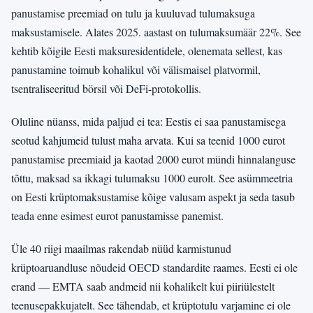
panustamise preemiad on tulu ja kuuluvad tulumaksuga
maksustamisele. Alates 2025. aastast on tulumaksumäär 22%. See
kehtib kõigile Eesti maksuresidentidele, olenemata sellest, kas
panustamine toimub kohalikul või välismaisel platvormil,
tsentraliseeritud börsil või DeFi-protokollis.
Oluline nüanss, mida paljud ei tea: Eestis ei saa panustamisega
seotud kahjumeid tulust maha arvata. Kui sa teenid 1000 eurot
panustamise preemiaid ja kaotad 2000 eurot mündi hinnalanguse
tõttu, maksad sa ikkagi tulumaksu 1000 eurolt. See asümmeetria
on Eesti krüptomaksustamise kõige valusam aspekt ja seda tasub
teada enne esimest eurot panustamisse panemist.
Üle 40 riigi maailmas rakendab nüüd karmistunud
krüptoaruandluse nõudeid OECD standardite raames. Eesti ei ole
erand — EMTA saab andmeid nii kohalikelt kui piiriülestelt
teenusepakkujatelt. See tähendab, et krüptotulu varjamine ei ole