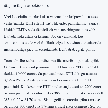
räägime järgmises sektsioonis.
Veel üks oluline punkt: kui sa vahetad ühe krüptovaluuta teise
vastu (näiteks ETH stETH vastu likviidse panustamise raames),
käsitleb EMTA seda tõenäoliselt vahetustehinguna, mis võib
tekitada maksustatava kasumi. See on valdkond, kus
seadusandlus ei ole veel täielikult selge ja soovitan konsulteerida
maksunõustajaga, eriti keerukamate DeFi-strateegiate puhul.
Toon läbi ühe realistliku näite, mis illustreerib kogu maksupilti.
Oletame, et sa ostsid jaanuaris 5 ETH hinnaga 2000 eurot tükk
(kokku 10 000 eurot). Sa panustad need ETH-d kogu aastaks
3,5% APY-ga. Aasta jooksul teenid sa umbes 0,175 ETH
preemiaid. Kui keskmine ETH hind aasta jooksul on 2200 eurot,
on sinu preemiate väärtus umbes 385 eurot. Tulumaks preemiatelt:
385 x 0,22 = 84,70 eurot. Sinu tegelik netotootlus pärast makse
on umbes 300 eurot ehk 3% sinu algsest investeeringust. See on