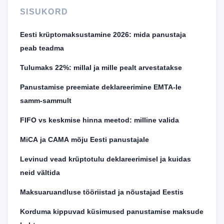
SISUKORD
Eesti krüptomaksustamine 2026: mida panustaja
peab teadma
Tulumaks 22%: millal ja mille pealt arvestatakse
Panustamise preemiate deklareerimine EMTA-le
samm-sammult
FIFO vs keskmise hinna meetod: milline valida
MiCA ja CAMA mõju Eesti panustajale
Levinud vead krüptotulu deklareerimisel ja kuidas
neid vältida
Maksuaruandluse tööriistad ja nõustajad Eestis
Korduma kippuvad küsimused panustamise maksude