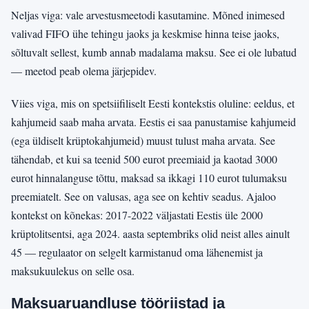
Neljas viga: vale arvestusmeetodi kasutamine. Mõned inimesed
valivad FIFO ühe tehingu jaoks ja keskmise hinna teise jaoks,
sõltuvalt sellest, kumb annab madalama maksu. See ei ole lubatud
— meetod peab olema järjepidev.
Viies viga, mis on spetsiifiliselt Eesti kontekstis oluline: eeldus, et
kahjumeid saab maha arvata. Eestis ei saa panustamise kahjumeid
(ega üldiselt krüptokahjumeid) muust tulust maha arvata. See
tähendab, et kui sa teenid 500 eurot preemiaid ja kaotad 3000
eurot hinnalanguse tõttu, maksad sa ikkagi 110 eurot tulumaksu
preemiatelt. See on valusas, aga see on kehtiv seadus. Ajaloo
kontekst on kõnekas: 2017-2022 väljastati Eestis üle 2000
krüptolitsentsi, aga 2024. aasta septembriks olid neist alles ainult
45 — regulaator on selgelt karmistanud oma lähenemist ja
maksukuulekus on selle osa.
Maksuaruandluse tööriistad ja