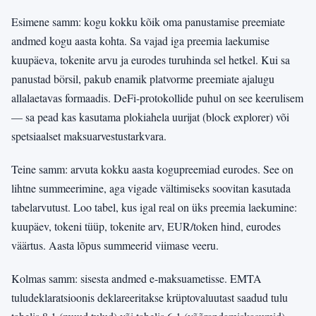
Esimene samm: kogu kokku kõik oma panustamise preemiate
andmed kogu aasta kohta. Sa vajad iga preemia laekumise
kuupäeva, tokenite arvu ja eurodes turuhinda sel hetkel. Kui sa
panustad börsil, pakub enamik platvorme preemiate ajalugu
allalaetavas formaadis. DeFi-protokollide puhul on see keerulisem
— sa pead kas kasutama plokiahela uurijat (block explorer) või
spetsiaalset maksuarvestustarkvara.
Teine samm: arvuta kokku aasta kogupreemiad eurodes. See on
lihtne summeerimine, aga vigade vältimiseks soovitan kasutada
tabelarvutust. Loo tabel, kus igal real on üks preemia laekumine:
kuupäev, tokeni tüüp, tokenite arv, EUR/token hind, eurodes
väärtus. Aasta lõpus summeerid viimase veeru.
Kolmas samm: sisesta andmed e-maksuametisse. EMTA
tuludeklaratsioonis deklareeritakse krüptovaluutast saadud tulu