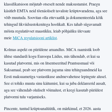
klassifikatsioon mõjutab otseselt nende maksustamist. Praegu
käsitleb EMTA neid tõenäoliselt tavaliste krüptovaradena, aga see
võib muutuda. Soovitan olla ettevaatlik ja dokumenteerida kõik
tehingud likviidsustokenitega hoolikalt. Kes tahab sügavamalt
mõista regulatiivset maastikku, leiab põhjaliku ülevaate
meie
MiCA regulatsiooni artiklist
.
Kolmas aspekt on piiriülene aruandlus. MiCA raamistik loob
ühtse standardi kogu Euroopa Liidus, mis tähendab, et kui sa
kasutad platvormi, mis on litsentseeritud Prantsusmaal või
Saksamaal, peab see platvorm jagama sinu tehinguandmeid ka
Eesti maksuametiga vastastikuse andmevahetuse lepingute alusel.
See ei tohiks muuta sinu käitumist, kui sa juba deklareerid ausalt,
aga see vähendab oluliselt võimalust, et keegi kasutab piiriülest
platvormi tulu varjamiseks.
Pincente, tuntud krüptoanalüütik, on märkinud, et 2026. aasta