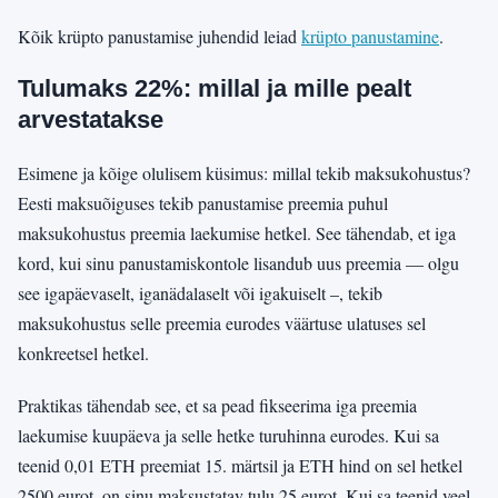
Kõik krüpto panustamise juhendid leiad
krüpto panustamine
.
Tulumaks 22%: millal ja mille pealt
arvestatakse
Esimene ja kõige olulisem küsimus: millal tekib maksukohustus?
Eesti maksuõiguses tekib panustamise preemia puhul
maksukohustus preemia laekumise hetkel. See tähendab, et iga
kord, kui sinu panustamiskontole lisandub uus preemia — olgu
see igapäevaselt, iganädalaselt või igakuiselt –, tekib
maksukohustus selle preemia eurodes väärtuse ulatuses sel
konkreetsel hetkel.
Praktikas tähendab see, et sa pead fikseerima iga preemia
laekumise kuupäeva ja selle hetke turuhinna eurodes. Kui sa
teenid 0,01 ETH preemiat 15. märtsil ja ETH hind on sel hetkel
2500 eurot, on sinu maksustatav tulu 25 eurot. Kui sa teenid veel