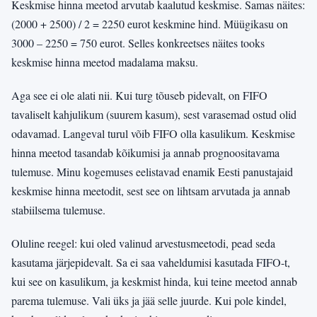
Keskmise hinna meetod arvutab kaalutud keskmise. Samas näites:
(2000 + 2500) / 2 = 2250 eurot keskmine hind. Müügikasu on
3000 – 2250 = 750 eurot. Selles konkreetses näites tooks
keskmise hinna meetod madalama maksu.
Aga see ei ole alati nii. Kui turg tõuseb pidevalt, on FIFO
tavaliselt kahjulikum (suurem kasum), sest varasemad ostud olid
odavamad. Langeval turul võib FIFO olla kasulikum. Keskmise
hinna meetod tasandab kõikumisi ja annab prognoositavama
tulemuse. Minu kogemuses eelistavad enamik Eesti panustajaid
keskmise hinna meetodit, sest see on lihtsam arvutada ja annab
stabiilsema tulemuse.
Oluline reegel: kui oled valinud arvestusmeetodi, pead seda
kasutama järjepidevalt. Sa ei saa vaheldumisi kasutada FIFO-t,
kui see on kasulikum, ja keskmist hinda, kui teine meetod annab
parema tulemuse. Vali üks ja jää selle juurde. Kui pole kindel,