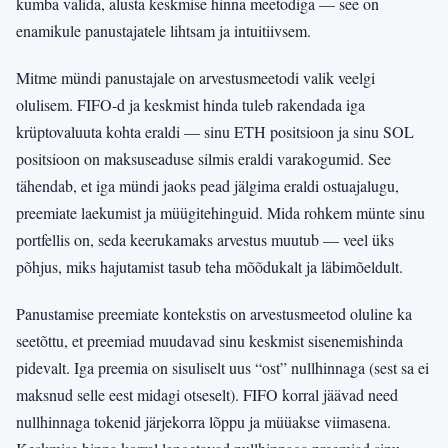
kumba valida, alusta keskmise hinna meetodiga — see on
enamikule panustajatele lihtsam ja intuitiivsem.
Mitme mündi panustajale on arvestusmeetodi valik veelgi
olulisem. FIFO-d ja keskmist hinda tuleb rakendada iga
krüptovaluuta kohta eraldi — sinu ETH positsioon ja sinu SOL
positsioon on maksuseaduse silmis eraldi varakogumid. See
tähendab, et iga mündi jaoks pead jälgima eraldi ostuajalugu,
preemiate laekumist ja müügitehinguid. Mida rohkem münte sinu
portfellis on, seda keerukamaks arvestus muutub — veel üks
põhjus, miks hajutamist tasub teha mõõdukalt ja läbimõeldult.
Panustamise preemiate kontekstis on arvestusmeetod oluline ka
seetõttu, et preemiad muudavad sinu keskmist sisenemishinda
pidevalt. Iga preemia on sisuliselt uus “ost” nullhinnaga (sest sa ei
maksnud selle eest midagi otseselt). FIFO korral jäävad need
nullhinnaga tokenid järjekorra lõppu ja müüakse viimasena.