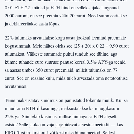
0,01 ETH 22. märtsil ja ETH hind on selleks ajaks langenud
2000 euroni, on see preemia väärt 20 eurot. Need summeeritakse
ja deklareeritakse aasta lõpus.
22% tulumaks arvutatakse kogu aasta jooksul teenitud preemiate
kogusummalt. Meie näites oleks see (25 + 20) x 0,22 = 9,90 eurot
tulumaksu. Väikeste summade puhul tundub see tühine, aga
kümne tuhande euro suuruse panuse korral 3,5% APY-ga teenid
sa aastas umbes 350 eurot preemiaid, millelt tulumaks on 77
eurot. See on reaalne kulu, mida tuleb arvestada oma netotootluse
arvutamisel.
Teine maksustatav sündmus on panustatud tokenite müük. Kui sa
müüd oma ETH-d kasumiga, maksustatakse ka müügikasum
22%-ga. Siin tekib küsimus: millise hinnaga sa ETH algselt
ostsid? Selle jaoks on vaja järjepidevat arvestusmeetodit — kas
FIFO (first in, first out) või keskmise hinna meetod. Sellest