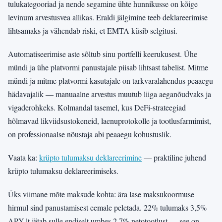
tulukategooriad ja nende segamine ühte hunnikusse on kõige
levinum arvestusvea allikas. Eraldi jälgimine teeb deklareerimise
lihtsamaks ja vähendab riski, et EMTA küsib selgitusi.
Automatiseerimise aste sõltub sinu portfelli keerukusest. Ühe
mündi ja ühe platvormi panustajale piisab lihtsast tabelist. Mitme
mündi ja mitme platvormi kasutajale on tarkvaralahendus peaaegu
hädavajalik — manuaalne arvestus muutub liiga aeganõudvaks ja
vigaderohkeks. Kolmandal tasemel, kus DeFi-strateegiad
hõlmavad likviidsustokeneid, laenuprotokolle ja tootlusfarmimist,
on professionaalse nõustaja abi peaaegu kohustuslik.
Vaata ka:
krüpto tulumaksu deklareerimine
— praktiline juhend
krüpto tulumaksu deklareerimiseks.
Üks viimane mõte maksude kohta: ära lase maksukoormuse
hirmul sind panustamisest eemale peletada. 22% tulumaks 3,5%
APY-lt jätab sulle endiselt umbes 2,7% netotootlust — see on