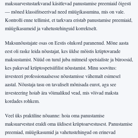
maksuarvestustarkvarad käsitlevad panustamise preemiaid õigesti
— mõned klassifitseerivad need müügikasumina, mis on vale.
Kontrolli enne tellimist, et tarkvara eristab panustamise preemiaid,
müügikasumeid ja vahetustehinguid korrektselt.
Maksunõustajate osas on Eestis olukord paranenud. Mõne aasta
eest oli raske leida nõustajat, kes üldse mõistis krüptovarade
maksustamist. Nüüd on turul juba mitmeid spetsialiste ja büroosid,
kes pakuvad krüptospetsiifilist nõustamist. Minu soovitus:
investeeri professionaalsesse nõustamisse vähemalt esimesel
aastal. Nõustaja tasu on tavaliselt mõnisada eurot, aga see
investeering hoiab ära võimalikud vead, mis võivad maksta
kordades rohkem.
Veel üks praktiline nõuanne: hoia oma panustamise
maksuarvestust eraldi oma üldisest krüptoarvestusest. Panustamise
preemiad, müügikasumid ja vahetustehingud on erinevad