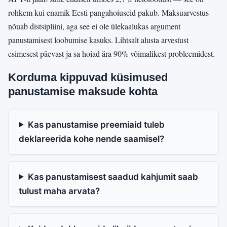
rohkem kui enamik Eesti pangahoiuseid pakub. Maksuarvestus
nõuab distsipliini, aga see ei ole ülekaalukas argument
panustamisest loobumise kasuks. Lihtsalt alusta arvestust
esimesest päevast ja sa hoiad ära 90% võimalikest probleemidest.
Korduma kippuvad küsimused
panustamise maksude kohta
Kas panustamise preemiaid tuleb
deklareerida kohe nende saamisel?
Kas panustamisest saadud kahjumit saab
tulust maha arvata?