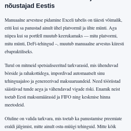
nõustajad Eestis
Manuaalne arvestuse pidamine Exceli tabelis on täiesti võimalik,
eriti kui sa panustad ainult ühel platvormil ja ühte münti. Aga
niipea kui su portfell muutub keerukamaks — mitu platvormi,
mitu münti, DeFi-tehingud –, muutub manuaalne arvestus kiiresti
ebapraktiliseks.
Turul on mitmeid spetsialiseeritud tarkvarasid, mis ühenduvad
börside ja rahakottidega, impordivad automaatselt sinu
tehinguajaloo ja genereerivad maksuaruandeid. Need tööriistad
säästävad tunde aega ja vähendavad vigade riski. Enamik neist
toetab Eesti maksumäärasid ja FIFO ning keskmise hinna
meetodeid.
Oluline on valida tarkvara, mis toetab ka panustamise preemiate
eraldi jälgimist, mitte ainult ostu-müügi tehinguid. Mitte kõik