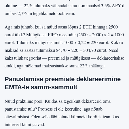
oluline — 22% tulumaks vähendab sinu nominaalset 3,5% APY-d
umbes 2,7%-ni tegeliku netotootluseni.
Aga mis juhtub, kui sa müüd aasta lõpus 2 ETH hinnaga 2500
eurot tükk? Müügikasu FIFO meetodil: (2500 – 2000) x 2 = 1000
eurot. Tulumaks müügikasumilt: 1000 x 0,22 = 220 eurot. Kokku
maksad sa aastas tulumaksu 84,70 + 220 = 304,70 eurot. Need
kaks tulukategooriat — preemiad ja müügikasu — deklareeritakse
eraldi, aga mõlemad maksustatakse sama 22% määraga.
Panustamise preemiate deklareerimine
EMTA-le samm-sammult
Nüüd praktiline pool. Kuidas sa tegelikult deklareerid oma
panustamise tulu? Protsess ei ole keeruline, aga nõuab
ettevalmistust. Olen selle läbi teinud kümneid kordi ja tean, kus
inimesed kinni jäävad.