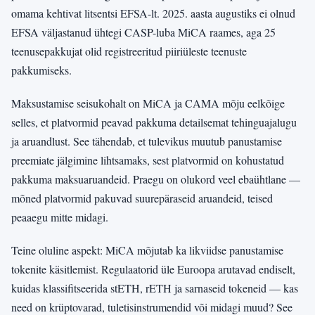
omama kehtivat litsentsi EFSA-lt. 2025. aasta augustiks ei olnud
EFSA väljastanud ühtegi CASP-luba MiCA raames, aga 25
teenusepakkujat olid registreeritud piiriüleste teenuste
pakkumiseks.
Maksustamise seisukohalt on MiCA ja CAMA mõju eelkõige
selles, et platvormid peavad pakkuma detailsemat tehinguajalugu
ja aruandlust. See tähendab, et tulevikus muutub panustamise
preemiate jälgimine lihtsamaks, sest platvormid on kohustatud
pakkuma maksuaruandeid. Praegu on olukord veel ebaühtlane —
mõned platvormid pakuvad suurepäraseid aruandeid, teised
peaaegu mitte midagi.
Teine oluline aspekt: MiCA mõjutab ka likviidse panustamise
tokenite käsitlemist. Regulaatorid üle Euroopa arutavad endiselt,
kuidas klassifitseerida stETH, rETH ja sarnaseid tokeneid — kas
need on krüptovarad, tuletisinstrumendid või midagi muud? See