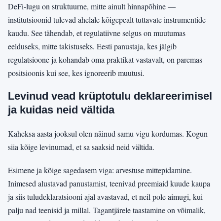
DeFi-lugu on struktuurne, mitte ainult hinnapõhine —
institutsioonid tulevad ahelale kõigepealt tuttavate instrumentide
kaudu. See tähendab, et regulatiivne selgus on muutumas
eelduseks, mitte takistuseks. Eesti panustaja, kes jälgib
regulatsioone ja kohandab oma praktikat vastavalt, on paremas
positsioonis kui see, kes ignoreerib muutusi.
Levinud vead krüptotulu deklareerimisel
ja kuidas neid vältida
Kaheksa aasta jooksul olen näinud samu vigu kordumas. Kogun
siia kõige levinumad, et sa saaksid neid vältida.
Esimene ja kõige sagedasem viga: arvestuse mittepidamine.
Inimesed alustavad panustamist, teenivad preemiaid kuude kaupa
ja siis tuludeklaratsiooni ajal avastavad, et neil pole aimugi, kui
palju nad teenisid ja millal. Tagantjärele taastamine on võimalik,