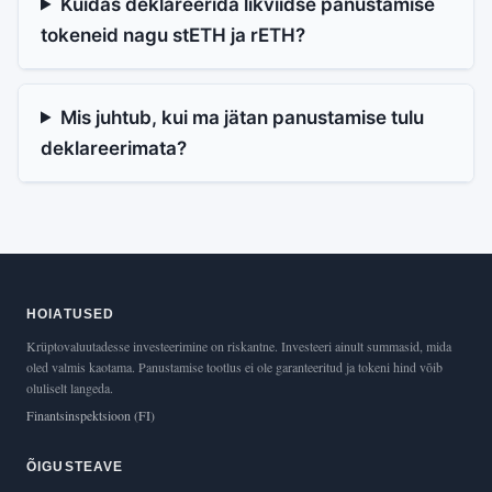
Kuidas deklareerida likviidse panustamise
tokeneid nagu stETH ja rETH?
Mis juhtub, kui ma jätan panustamise tulu
deklareerimata?
HOIATUSED
Krüptovaluutadesse investeerimine on riskantne. Investeeri ainult summasid, mida
oled valmis kaotama. Panustamise tootlus ei ole garanteeritud ja tokeni hind võib
oluliselt langeda.
Finantsinspektsioon (FI)
ÕIGUSTEAVE