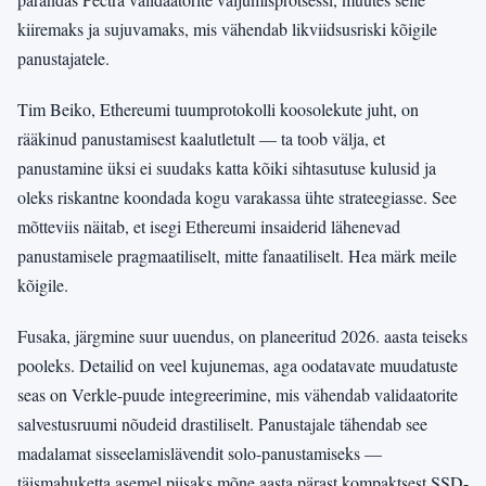
kiiremaks ja sujuvamaks, mis vähendab likviidsusriski kõigile
panustajatele.
Tim Beiko, Ethereumi tuumprotokolli koosolekute juht, on
rääkinud panustamisest kaalutletult — ta toob välja, et
panustamine üksi ei suudaks katta kõiki sihtasutuse kulusid ja
oleks riskantne koondada kogu varakassa ühte strateegiasse. See
mõtteviis näitab, et isegi Ethereumi insaiderid lähenevad
panustamisele pragmaatiliselt, mitte fanaatiliselt. Hea märk meile
kõigile.
Fusaka, järgmine suur uuendus, on planeeritud 2026. aasta teiseks
pooleks. Detailid on veel kujunemas, aga oodatavate muudatuste
seas on Verkle-puude integreerimine, mis vähendab validaatorite
salvestusruumi nõudeid drastiliselt. Panustajale tähendab see
madalamat sisseelamislävendit solo-panustamiseks —
täismahuketta asemel piisaks mõne aasta pärast kompaktsest SSD-