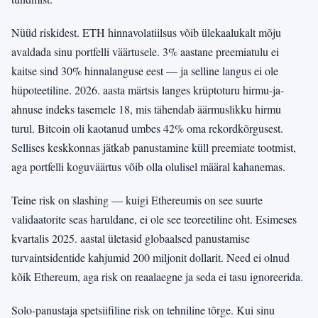
Nüüd riskidest. ETH hinnavolatiilsus võib ülekaalukalt mõju
avaldada sinu portfelli väärtusele. 3% aastane preemiatulu ei
kaitse sind 30% hinnalanguse eest — ja selline langus ei ole
hüpoteetiline. 2026. aasta märtsis langes krüptoturu hirmu-ja-
ahnuse indeks tasemele 18, mis tähendab äärmuslikku hirmu
turul. Bitcoin oli kaotanud umbes 42% oma rekordkõrgusest.
Sellises keskkonnas jätkab panustamine küll preemiate tootmist,
aga portfelli koguväärtus võib olla olulisel määral kahanemas.
Teine risk on slashing — kuigi Ethereumis on see suurte
validaatorite seas haruldane, ei ole see teoreetiline oht. Esimeses
kvartalis 2025. aastal ületasid globaalsed panustamise
turvaintsidentide kahjumid 200 miljonit dollarit. Need ei olnud
kõik Ethereum, aga risk on reaalaegne ja seda ei tasu ignoreerida.
Solo-panustaja spetsiifiline risk on tehniline tõrge. Kui sinu