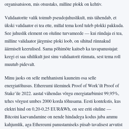
organisatsioon, mis otsustaks, milline plokk on kehtiv.
Validaatorite valik toimub pseudojuhuslikult, mis tähendab, et
ükski validaator ei tea ette, millal tema kord tuleb plokki pakkuda.
See juhuslik element on oluline turvameede — kui ründaja ei tea,
milline validaator järgmise ploki loob, on sihitud rünnakud
äärmiselt keerulised. Sama põhimõte kaitseb ka tavapanustajat:
keegi ei saa sihilikult just sinu validaatorit rünnata, sest tema roll
muutub pidevalt.
Minu jaoks on selle mehhanismi kauneim osa selle
energiatõhusus. Ethereumi üleminek Proof of Work’ilt Proof of
Stake’ile 2022. aastal vähendas võrgu energiatarbimist 99,95%,
tehes võrgust umbes 2000 korda tõhusama. Eesti kontekstis, kus
elektri hind on 0,20-0,25 EUR/kWh, on see eriti oluline —
Bitcoini kaevandamine on nende hindadega kodus juba ammu
kahjumlik, aga Ethereumi panustamiseks piisab tavalisest arvutist