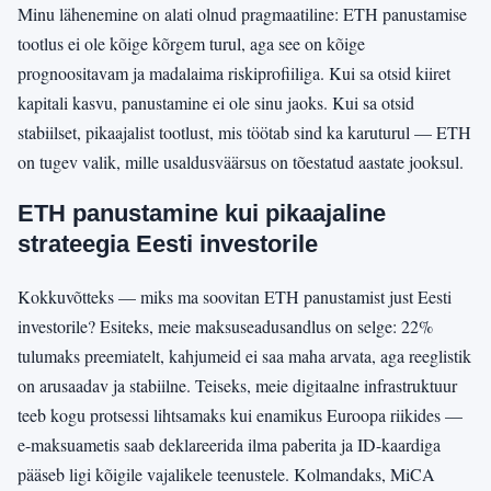
Minu lähenemine on alati olnud pragmaatiline: ETH panustamise
tootlus ei ole kõige kõrgem turul, aga see on kõige
prognoositavam ja madalaima riskiprofiiliga. Kui sa otsid kiiret
kapitali kasvu, panustamine ei ole sinu jaoks. Kui sa otsid
stabiilset, pikaajalist tootlust, mis töötab sind ka karuturul — ETH
on tugev valik, mille usaldusväärsus on tõestatud aastate jooksul.
ETH panustamine kui pikaajaline
strateegia Eesti investorile
Kokkuvõtteks — miks ma soovitan ETH panustamist just Eesti
investorile? Esiteks, meie maksuseadusandlus on selge: 22%
tulumaks preemiatelt, kahjumeid ei saa maha arvata, aga reeglistik
on arusaadav ja stabiilne. Teiseks, meie digitaalne infrastruktuur
teeb kogu protsessi lihtsamaks kui enamikus Euroopa riikides —
e-maksuametis saab deklareerida ilma paberita ja ID-kaardiga
pääseb ligi kõigile vajalikele teenustele. Kolmandaks, MiCA