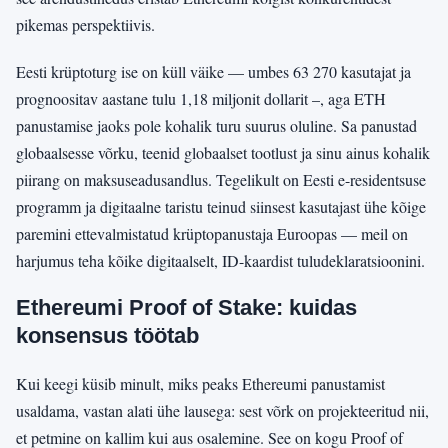
pikemas perspektiivis.
Eesti krüptoturg ise on küll väike — umbes 63 270 kasutajat ja
prognoositav aastane tulu 1,18 miljonit dollarit –, aga ETH
panustamise jaoks pole kohalik turu suurus oluline. Sa panustad
globaalsesse võrku, teenid globaalset tootlust ja sinu ainus kohalik
piirang on maksuseadusandlus. Tegelikult on Eesti e-residentsuse
programm ja digitaalne taristu teinud siinsest kasutajast ühe kõige
paremini ettevalmistatud krüptopanustaja Euroopas — meil on
harjumus teha kõike digitaalselt, ID-kaardist tuludeklaratsioonini.
Ethereumi Proof of Stake: kuidas
konsensus töötab
Kui keegi küsib minult, miks peaks Ethereumi panustamist
usaldama, vastan alati ühe lausega: sest võrk on projekteeritud nii,
et petmine on kallim kui aus osalemine. See on kogu Proof of