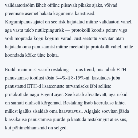
validaatorisõlm läheb offline piisavalt pikaks ajaks, võivad
preemiate asemel hakata kogunema karistused.
Kogumipanustajatel on see risk hajutatud mitme validaatori vahel,
aga vastu tuleb nutilepingurisk — protokolli koodis peituv viga
võib mõjutada kogu kogumi varad. Just seetõttu soovitan alati
hajutada oma panustamist mitme meetodi ja protokolli vahel, mitte
koondada kõike ühte kohta.
Eraldi mainimist väärib restaking — uus trend, mis lubab ETH
panustamise tootlust tõsta 3-4%-lt 8-15%-ni, kasutades juba
panustatud ETH-d lisateenuste turvamiseks läbi selliste
protokollide nagu EigenLayer. See kõlab ahvatlevalt, aga riskid
on samuti oluliselt kõrgemad. Restaking lisab keerukuse kihte,
millest igaüks sisaldab oma haavatavusi. Algajale soovitan jääda
klassikalise panustamise juurde ja kaaluda restakingut alles siis,
kui põhimehhanismid on selged.