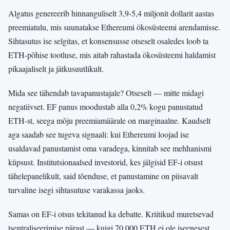
Algatus genereerib hinnanguliselt 3,9-5,4 miljonit dollarit aastas
preemiatulu, mis suunatakse Ethereumi ökosüsteemi arendamisse.
Sihtasutus ise selgitas, et konsensusse otseselt osaledes loob ta
ETH-põhise tootluse, mis aitab rahastada ökosüsteemi haldamist
pikaajaliselt ja jätkusuutlikult.
Mida see tähendab tavapanustajale? Otseselt — mitte midagi
negatiivset. EF panus moodustab alla 0,2% kogu panustatud
ETH-st, seega mõju preemiamäärale on marginaalne. Kaudselt
aga saadab see tugeva signaali: kui Ethereumi loojad ise
usaldavad panustamist oma varadega, kinnitab see mehhanismi
küpsust. Institutsionaalsed investorid, kes jälgisid EF-i otsust
tähelepanelikult, said tõenduse, et panustamine on piisavalt
turvaline isegi sihtasutuse varakassa jaoks.
Samas on EF-i otsus tekitanud ka debatte. Kriitikud muretsevad
tsentraliseerimise pärast — kuigi 70 000 ETH ei ole iseenesest