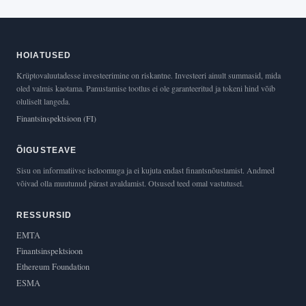
HOIATUSED
Krüptovaluutadesse investeerimine on riskantne. Investeeri ainult summasid, mida
oled valmis kaotama. Panustamise tootlus ei ole garanteeritud ja tokeni hind võib
oluliselt langeda.
Finantsinspektsioon (FI)
ÕIGUSTEAVE
Sisu on informatiivse iseloomuga ja ei kujuta endast finantsnõustamist. Andmed
võivad olla muutunud pärast avaldamist. Otsused teed omal vastutusel.
RESSURSID
EMTA
Finantsinspektsioon
Ethereum Foundation
ESMA