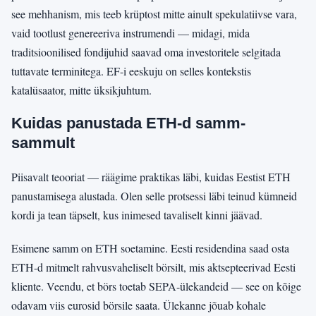
see mehhanism, mis teeb krüptost mitte ainult spekulatiivse vara,
vaid tootlust genereeriva instrumendi — midagi, mida
traditsioonilised fondijuhid saavad oma investoritele selgitada
tuttavate terminitega. EF-i eeskuju on selles kontekstis
katalüsaator, mitte üksikjuhtum.
Kuidas panustada ETH-d samm-
sammult
Piisavalt teooriat — räägime praktikas läbi, kuidas Eestist ETH
panustamisega alustada. Olen selle protsessi läbi teinud kümneid
kordi ja tean täpselt, kus inimesed tavaliselt kinni jäävad.
Esimene samm on ETH soetamine. Eesti residendina saad osta
ETH-d mitmelt rahvusvaheliselt börsilt, mis aktsepteerivad Eesti
kliente. Veendu, et börs toetab SEPA-ülekandeid — see on kõige
odavam viis eurosid börsile saata. Ülekanne jõuab kohale