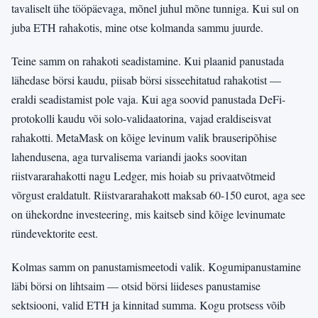
tavaliselt ühe tööpäevaga, mõnel juhul mõne tunniga. Kui sul on
juba ETH rahakotis, mine otse kolmanda sammu juurde.
Teine samm on rahakoti seadistamine. Kui plaanid panustada
lähedase börsi kaudu, piisab börsi sisseehitatud rahakotist —
eraldi seadistamist pole vaja. Kui aga soovid panustada DeFi-
protokolli kaudu või solo-validaatorina, vajad eraldiseisvat
rahakotti. MetaMask on kõige levinum valik brauseripõhise
lahendusena, aga turvalisema variandi jaoks soovitan
riistvararahakotti nagu Ledger, mis hoiab su privaatvõtmeid
võrgust eraldatult. Riistvararahakott maksab 60-150 eurot, aga see
on ühekordne investeering, mis kaitseb sind kõige levinumate
ründevektorite eest.
Kolmas samm on panustamismeetodi valik. Kogumipanustamine
läbi börsi on lihtsaim — otsid börsi liideses panustamise
sektsiooni, valid ETH ja kinnitad summa. Kogu protsess võib