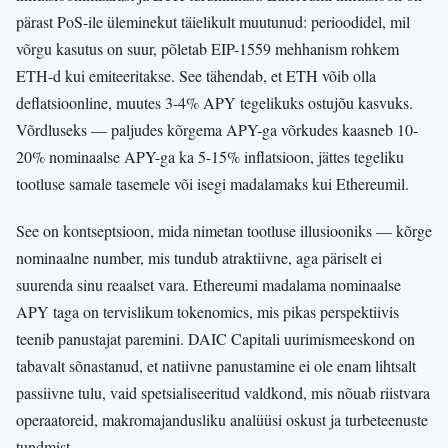
pärast PoS-ile üleminekut täielikult muutunud: perioodidel, mil
võrgu kasutus on suur, põletab EIP-1559 mehhanism rohkem
ETH-d kui emiteeritakse. See tähendab, et ETH võib olla
deflatsioonline, muutes 3-4% APY tegelikuks ostujõu kasvuks.
Võrdluseks — paljudes kõrgema APY-ga võrkudes kaasneb 10-
20% nominaalse APY-ga ka 5-15% inflatsioon, jättes tegeliku
tootluse samale tasemele või isegi madalamaks kui Ethereumil.
See on kontseptsioon, mida nimetan tootluse illusiooniks — kõrge
nominaalne number, mis tundub atraktiivne, aga päriselt ei
suurenda sinu reaalset vara. Ethereumi madalama nominaalse
APY taga on tervislikum tokenomics, mis pikas perspektiivis
teenib panustajat paremini. DAIC Capitali uurimismeeskond on
tabavalt sõnastanud, et natiivne panustamine ei ole enam lihtsalt
passiivne tulu, vaid spetsialiseeritud valdkond, mis nõuab riistvara
operaatoreid, makromajandusliku analüüsi oskust ja turbeteenuste
tundmist.