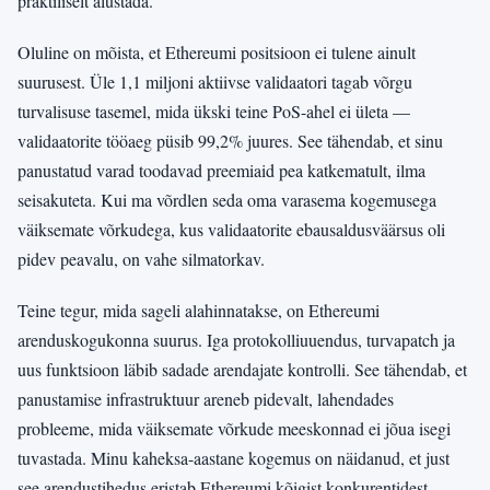
praktiliselt alustada.
Oluline on mõista, et Ethereumi positsioon ei tulene ainult
suurusest. Üle 1,1 miljoni aktiivse validaatori tagab võrgu
turvalisuse tasemel, mida ükski teine PoS-ahel ei ületa —
validaatorite tööaeg püsib 99,2% juures. See tähendab, et sinu
panustatud varad toodavad preemiaid pea katkematult, ilma
seisakuteta. Kui ma võrdlen seda oma varasema kogemusega
väiksemate võrkudega, kus validaatorite ebausaldusväärsus oli
pidev peavalu, on vahe silmatorkav.
Teine tegur, mida sageli alahinnatakse, on Ethereumi
arenduskogukonna suurus. Iga protokolliuuendus, turvapatch ja
uus funktsioon läbib sadade arendajate kontrolli. See tähendab, et
panustamise infrastruktuur areneb pidevalt, lahendades
probleeme, mida väiksemate võrkude meeskonnad ei jõua isegi
tuvastada. Minu kaheksa-aastane kogemus on näidanud, et just
see arendustihedus eristab Ethereumi kõigist konkurentidest