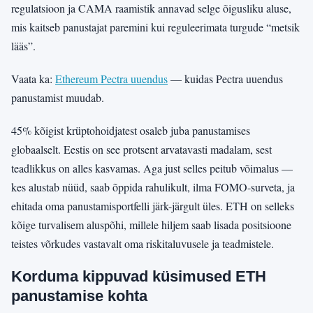
regulatsioon ja CAMA raamistik annavad selge õigusliku aluse,
mis kaitseb panustajat paremini kui reguleerimata turgude “metsik
lääs”.
Vaata ka:
Ethereum Pectra uuendus
— kuidas Pectra uuendus
panustamist muudab.
45% kõigist krüptohoidjatest osaleb juba panustamises
globaalselt. Eestis on see protsent arvatavasti madalam, sest
teadlikkus on alles kasvamas. Aga just selles peitub võimalus —
kes alustab nüüd, saab õppida rahulikult, ilma FOMO-surveta, ja
ehitada oma panustamisportfelli järk-järgult üles. ETH on selleks
kõige turvalisem aluspõhi, millele hiljem saab lisada positsioone
teistes võrkudes vastavalt oma riskitaluvusele ja teadmistele.
Korduma kippuvad küsimused ETH
panustamise kohta