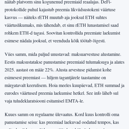
näitab platvorm sinu kogunenud preemiaid reaalajas. DeFi-
protokollide puhul kajastub preemia likviidsustokeni väärtuse
kasvus — näiteks rETH muutub aja jooksul ETH suhtes
väärtuslikumaks, mis tähendab, et sinu rETH lunastamisel saad
rohkem ETH-d tagasi. Soovitan kontrollida preemiate laekumist
esimese nädala jooksul, et veenduda kõik töötab õigesti.
Viies samm, mida paljud unustavad: maksuarvestuse alustamine.
Eestis maksustatakse panustamise preemiaid tulumaksuga ja alates
2025. aastast on määr 22%. Alusta arvestuse pidamist kohe
esimesest preemiast — hiljem tagantjärele taastamine on
märgatavalt keerulisem. Hoia meeles kuupäevad, ETH summad ja
eurodes väärtused preemia laekumise hetkel. See info läheb sul
vaja tuludeklaratsiooni esitamisel EMTA-le.
Kuues samm on regulaarne ülevaatus. Kord kuus kontrolli oma
panustamise seisu: kas preemiad laekuvad oodatud tempos, kas