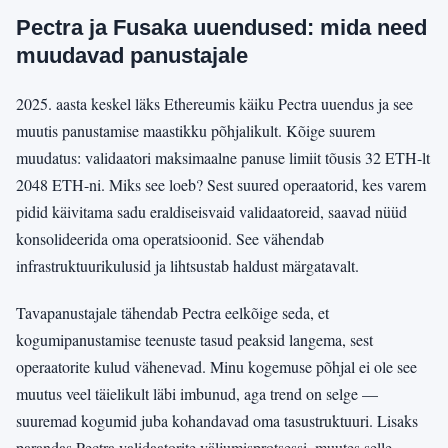
Pectra ja Fusaka uuendused: mida need
muudavad panustajale
2025. aasta keskel läks Ethereumis käiku Pectra uuendus ja see
muutis panustamise maastikku põhjalikult. Kõige suurem
muudatus: validaatori maksimaalne panuse limiit tõusis 32 ETH-lt
2048 ETH-ni. Miks see loeb? Sest suured operaatorid, kes varem
pidid käivitama sadu eraldiseisvaid validaatoreid, saavad nüüd
konsolideerida oma operatsioonid. See vähendab
infrastruktuurikulusid ja lihtsustab haldust märgatavalt.
Tavapanustajale tähendab Pectra eelkõige seda, et
kogumipanustamise teenuste tasud peaksid langema, sest
operaatorite kulud vähenevad. Minu kogemuse põhjal ei ole see
muutus veel täielikult läbi imbunud, aga trend on selge —
suuremad kogumid juba kohandavad oma tasustruktuuri. Lisaks
parandas Pectra validaatorite väljumisprotsessi, muutes selle