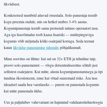
likviidsust.
Konkreetsed numbrid aitavad otsustada. Solo-panustaja teenib
kogu preemia endale, mis on hetkel umbes 3-4% aastas.
Kogumipanustaja teenib sama protsendi miinus operaatori tasu.
Aga iga lisavõimalus toob kaasa lisariski — nutilepinguviga
kogumis võib mõjutada kõiki osalejaid korraga. Seda teemat
katan
likviidse panustamise juhendis
põhjalikumalt.
Minu soovitus on lihtne: kui sul on 32+ ETH ja tehniline taip,
proovi solo-panustamist — võrgu detsentraliseeritus sõltub just
sellistest osalejatest. Kui mitte, alusta kogumipanustamisega ja õpi
tundma ökosüsteemi, enne kui võtad suuremaid riske. Ära lase
ideaalsel saada hea vaenlaseks — parem on panustada kogumis
kui mitte panustada üldse.
Uus ja paljulubav vahevariant on hajutatud validaatoritehnoloogia