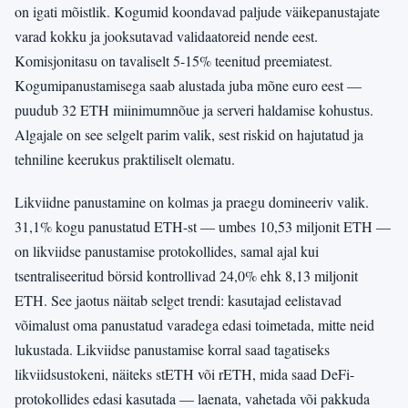
on igati mõistlik. Kogumid koondavad paljude väikepanustajate
varad kokku ja jooksutavad validaatoreid nende eest.
Komisjonitasu on tavaliselt 5-15% teenitud preemiatest.
Kogumipanustamisega saab alustada juba mõne euro eest —
puudub 32 ETH miinimumnõue ja serveri haldamise kohustus.
Algajale on see selgelt parim valik, sest riskid on hajutatud ja
tehniline keerukus praktiliselt olematu.
Likviidne panustamine on kolmas ja praegu domineeriv valik.
31,1% kogu panustatud ETH-st — umbes 10,53 miljonit ETH —
on likviidse panustamise protokollides, samal ajal kui
tsentraliseeritud börsid kontrollivad 24,0% ehk 8,13 miljonit
ETH. See jaotus näitab selget trendi: kasutajad eelistavad
võimalust oma panustatud varadega edasi toimetada, mitte neid
lukustada. Likviidse panustamise korral saad tagatiseks
likviidsustokeni, näiteks stETH või rETH, mida saad DeFi-
protokollides edasi kasutada — laenata, vahetada või pakkuda