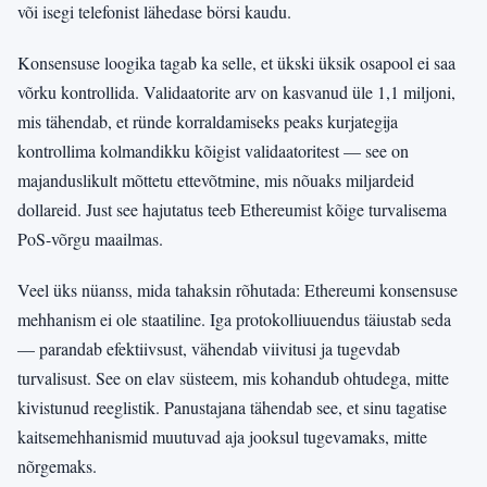
või isegi telefonist lähedase börsi kaudu.
Konsensuse loogika tagab ka selle, et ükski üksik osapool ei saa
võrku kontrollida. Validaatorite arv on kasvanud üle 1,1 miljoni,
mis tähendab, et ründe korraldamiseks peaks kurjategija
kontrollima kolmandikku kõigist validaatoritest — see on
majanduslikult mõttetu ettevõtmine, mis nõuaks miljardeid
dollareid. Just see hajutatus teeb Ethereumist kõige turvalisema
PoS-võrgu maailmas.
Veel üks nüanss, mida tahaksin rõhutada: Ethereumi konsensuse
mehhanism ei ole staatiline. Iga protokolliuuendus täiustab seda
— parandab efektiivsust, vähendab viivitusi ja tugevdab
turvalisust. See on elav süsteem, mis kohandub ohtudega, mitte
kivistunud reeglistik. Panustajana tähendab see, et sinu tagatise
kaitsemehhanismid muutuvad aja jooksul tugevamaks, mitte
nõrgemaks.