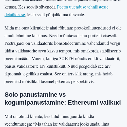
kettast. Kes soovib süveneda
Pectra uuenduse tehnilistesse
detailidesse
, leiab sealt põhjalikuma ülevaate.
Mida ma oma klientidele alati rõhutan: protokolliuuendused ei ole
ainult tehniline küsimus. Need mõjutavad sinu portfelli otseselt.
Pectra järel on validaatorite konsolideerumine vähendanud võrgu
üldist validaatorite arvu kasvu tempot, mis omakorda stabiliseerib
preemiamäära. Varem, kui iga 32 ETH nõudis eraldi validaatorit,
paisus validaatorite arv kunstlikult. Nüüd peegeldab see arv
täpsemalt tegelikku osalust. See on tervislik areng, mis hoiab
preemiad mõistlikul tasemel pikemas perspektiivis.
Solo panustamine vs
kogumipanustamine: Ethereumi valikud
Mul on olnud kliente, kes tulid minu juurde kindla
veendumusega: “Ma tahan ise validaatorit jooksutada, ilma