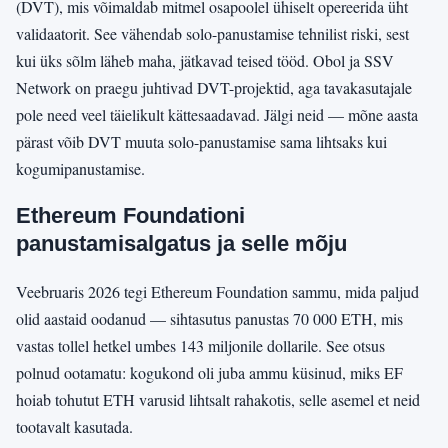
(DVT), mis võimaldab mitmel osapoolel ühiselt opereerida üht
validaatorit. See vähendab solo-panustamise tehnilist riski, sest
kui üks sõlm läheb maha, jätkavad teised tööd. Obol ja SSV
Network on praegu juhtivad DVT-projektid, aga tavakasutajale
pole need veel täielikult kättesaadavad. Jälgi neid — mõne aasta
pärast võib DVT muuta solo-panustamise sama lihtsaks kui
kogumipanustamise.
Ethereum Foundationi
panustamisalgatus ja selle mõju
Veebruaris 2026 tegi Ethereum Foundation sammu, mida paljud
olid aastaid oodanud — sihtasutus panustas 70 000 ETH, mis
vastas tollel hetkel umbes 143 miljonile dollarile. See otsus
polnud ootamatu: kogukond oli juba ammu küsinud, miks EF
hoiab tohutut ETH varusid lihtsalt rahakotis, selle asemel et neid
tootavalt kasutada.