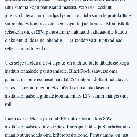
suur summa kogu panustatud massist, võib EF-i eeskuju
julgustada teisi suuri hoidjaid panustama läbi samade protokollide,
suurendades konkreetsete teenusepakkujate turuosa. Minu isiklik
seisukoht on, et EF-i panustamine hajutatud validaatorite kaudu
oleks olnud ideaalne lahendus — ja loodetavasti liiguvad nad
selles suunas tulevikus.
Üks selge järeldus: EF-i algatus on andnud tuule tiibadesse kogu
institutsionaalsele panustamisele. BlackRock saavutas oma
panustamistoote esimesel nädalal 254 miljonit dollarit hallatavas
varas — see number poleks mõeldav ilma laialdasema
institutsionaalse legitimatsioonita, milles EF-i samm mängis oma
rolli.
Laiemas kontekstis paigutub EF-i otsus trendi, kus 86%
institutsionaalsetest investoritest Euroopa Liidus ja Suurbritannias
plaanib suurendada oma krüptopositsioone. Panustamine on just