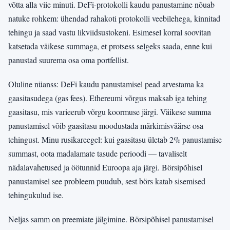
võtta alla viie minuti. DeFi-protokolli kaudu panustamine nõuab
natuke rohkem: ühendad rahakoti protokolli veebilehega, kinnitad
tehingu ja saad vastu likviidsustokeni. Esimesel korral soovitan
katsetada väikese summaga, et protsess selgeks saada, enne kui
panustad suurema osa oma portfellist.
Oluline nüanss: DeFi kaudu panustamisel pead arvestama ka
gaasitasudega (gas fees). Ethereumi võrgus maksab iga tehing
gaasitasu, mis varieerub võrgu koormuse järgi. Väikese summa
panustamisel võib gaasitasu moodustada märkimisväärse osa
tehingust. Minu rusikareegel: kui gaasitasu ületab 2% panustamise
summast, oota madalamate tasude perioodi — tavaliselt
nädalavahetused ja öötunnid Euroopa aja järgi. Börsipõhisel
panustamisel see probleem puudub, sest börs katab sisemised
tehingukulud ise.
Neljas samm on preemiate jälgimine. Börsipõhisel panustamisel