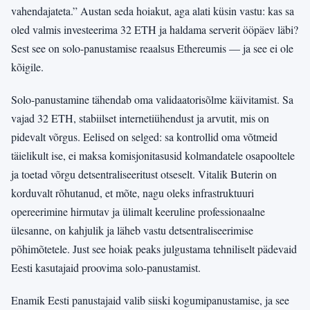
vahendajateta.” Austan seda hoiakut, aga alati küsin vastu: kas sa
oled valmis investeerima 32 ETH ja haldama serverit ööpäev läbi?
Sest see on solo-panustamise reaalsus Ethereumis — ja see ei ole
kõigile.
Solo-panustamine tähendab oma validaatorisõlme käivitamist. Sa
vajad 32 ETH, stabiilset internetiühendust ja arvutit, mis on
pidevalt võrgus. Eelised on selged: sa kontrollid oma võtmeid
täielikult ise, ei maksa komisjonitasusid kolmandatele osapooltele
ja toetad võrgu detsentraliseeritust otseselt. Vitalik Buterin on
korduvalt rõhutanud, et mõte, nagu oleks infrastruktuuri
opereerimine hirmutav ja ülimalt keeruline professionaalne
ülesanne, on kahjulik ja läheb vastu detsentraliseerimise
põhimõtetele. Just see hoiak peaks julgustama tehniliselt pädevaid
Eesti kasutajaid proovima solo-panustamist.
Enamik Eesti panustajaid valib siiski kogumipanustamise, ja see