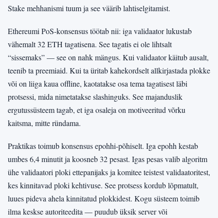
Stake mehhanismi tuum ja see väärib lahtiselgitamist.
Ethereumi PoS-konsensus töötab nii: iga validaator lukustab
vähemalt 32 ETH tagatisena. See tagatis ei ole lihtsalt
“sissemaks” — see on nahk mängus. Kui validaator käitub ausalt,
teenib ta preemiaid. Kui ta üritab kahekordselt allkirjastada plokke
või on liiga kaua offline, kaotatakse osa tema tagatisest läbi
protsessi, mida nimetatakse slashinguks. See majanduslik
ergutussüsteem tagab, et iga osaleja on motiveeritud võrku
kaitsma, mitte ründama.
Praktikas toimub konsensus epohhi-põhiselt. Iga epohh kestab
umbes 6,4 minutit ja koosneb 32 pesast. Igas pesas valib algoritm
ühe validaatori ploki ettepanijaks ja komitee teistest validaatoritest,
kes kinnitavad ploki kehtivuse. See protsess kordub lõpmatult,
luues pideva ahela kinnitatud plokkidest. Kogu süsteem toimib
ilma keskse autoriteedita — puudub üksik server või