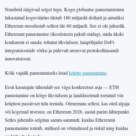
Numbrid räägivad selget lugu. Kogu globaalse panustamisturu
lukustatud koguväärtus ületab 180 miljardit dollarit ja ainuüksi
Ethereum moodustab sellest üle 60 miljardi. See ei ole juhuslik.
Ethereumi panustamise ökosüsteem pakub midagi, mida ükski
konkurent ei suuda: tohutut likviidsust, laiapõhjalist DeFi-
integratsioonide võrku ja pidevalt arenevat protokollitasandi
innovatsiooni.
Kõik vajalik panustamiseks leiad
krüpto panustamine
.
Eesti kasutajale tähendab see väga konkreetset asja — ETH
panustamine on kõige likviidsem ja laialdaseimalt toetatud viis
krüptost passiivset tulu teenida. Olenemata sellest, kas oled algaja
või kogenud investor, on Ethereum 2026. aastal parim lähtepunkt.
Selles juhendis selgitan samm-sammult, kuidas Ethereumi
panustamine toimib, millised on võimalused ja riskid ning kuidas