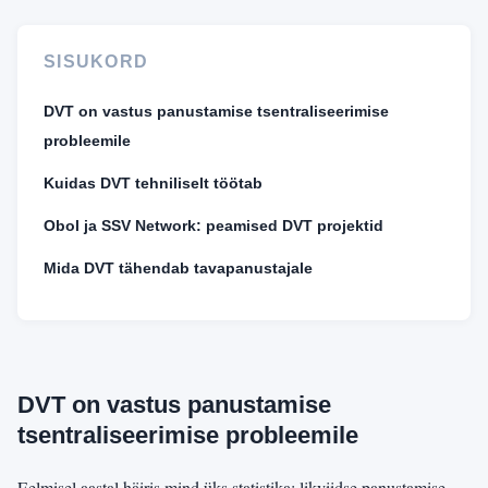
SISUKORD
DVT on vastus panustamise tsentraliseerimise
probleemile
Kuidas DVT tehniliselt töötab
Obol ja SSV Network: peamised DVT projektid
Mida DVT tähendab tavapanustajale
DVT on vastus panustamise
tsentraliseerimise probleemile
Eelmisel aastal häiris mind üks statistika: likviidse panustamise