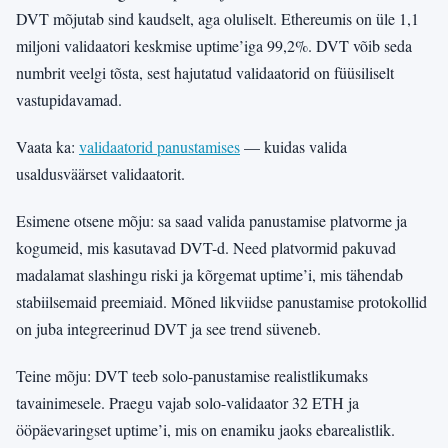
DVT mõjutab sind kaudselt, aga oluliselt. Ethereumis on üle 1,1
miljoni validaatori keskmise uptime’iga 99,2%. DVT võib seda
numbrit veelgi tõsta, sest hajutatud validaatorid on füüsiliselt
vastupidavamad.
Vaata ka:
validaatorid panustamises
— kuidas valida
usaldusväärset validaatorit.
Esimene otsene mõju: sa saad valida panustamise platvorme ja
kogumeid, mis kasutavad DVT-d. Need platvormid pakuvad
madalamat slashingu riski ja kõrgemat uptime’i, mis tähendab
stabiilsemaid preemiaid. Mõned likviidse panustamise protokollid
on juba integreerinud DVT ja see trend süveneb.
Teine mõju: DVT teeb solo-panustamise realistlikumaks
tavainimesele. Praegu vajab solo-validaator 32 ETH ja
ööpäevaringset uptime’i, mis on enamiku jaoks ebarealistlik.