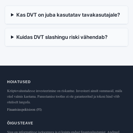
Kas DVT on juba kasutatav tavakasutajale?
Kuidas DVT slashingu riski vähendab?
HOIATUSED
Krüptovaluutadesse investeerimine on riskantne. Investeeri ainult summasid, mida
oled valmis kaotama. Panustamise tootlus ei ole garanteeritud ja tokeni hind võib
oluliselt langeda.
Finantsinspektsioon (FI)
ÕIGUSTEAVE
Sisu on informatiivse iseloomuga ja ei kujuta endast finantsnõustamist. Andmed