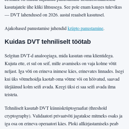
kasutajatele ühe kliki lihtsusega. See pole enam kauges tulevikus
— DVT lahendused on 2026. aastal reaalselt kasutusel.
Ajakohased panustamise juhendid
krüpto panustamine
.
Kuidas DVT tehniliselt töötab
Selgitan DVT-d analoogiaga, mida kasutan oma klientidega.
Kujuta ette, et sul on seif, mille avamiseks on vaja kolme võtit
neljast. Iga võti on erineva inimese käes, erinevates linnades. Isegi
kui üks võtmehoidja kaotab oma võtme või on hõivatud, saavad
ülejäänud kolm seifi avada. Keegi üksi ei saa seifi avada ilma
teisteta.
Tehniliselt kasutab DVT künniskrüptograafiat (threshold
cryptography). Validaatori privaatvõti jagatakse mitmeks osaks ja
iga osa on erineva operaatori käes. Ploki allkirjastamiseks peab