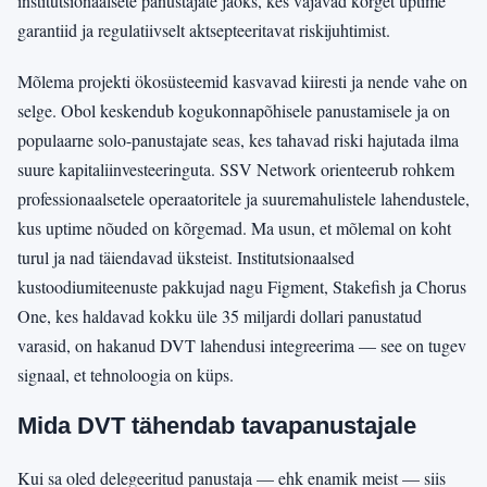
institutsionaalsete panustajate jaoks, kes vajavad kõrget uptime
garantiid ja regulatiivselt aktsepteeritavat riskijuhtimist.
Mõlema projekti ökosüsteemid kasvavad kiiresti ja nende vahe on
selge. Obol keskendub kogukonnapõhisele panustamisele ja on
populaarne solo-panustajate seas, kes tahavad riski hajutada ilma
suure kapitaliinvesteeringuta. SSV Network orienteerub rohkem
professionaalsetele operaatoritele ja suuremahulistele lahendustele,
kus uptime nõuded on kõrgemad. Ma usun, et mõlemal on koht
turul ja nad täiendavad üksteist. Institutsionaalsed
kustoodiumiteenuste pakkujad nagu Figment, Stakefish ja Chorus
One, kes haldavad kokku üle 35 miljardi dollari panustatud
varasid, on hakanud DVT lahendusi integreerima — see on tugev
signaal, et tehnoloogia on küps.
Mida DVT tähendab tavapanustajale
Kui sa oled delegeeritud panustaja — ehk enamik meist — siis