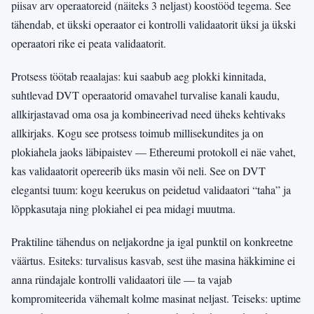
piisav arv operaatoreid (näiteks 3 neljast) koostööd tegema. See
tähendab, et ükski operaator ei kontrolli validaatorit üksi ja ükski
operaatori rike ei peata validaatorit.
Protsess töötab reaalajas: kui saabub aeg plokki kinnitada,
suhtlevad DVT operaatorid omavahel turvalise kanali kaudu,
allkirjastavad oma osa ja kombineerivad need üheks kehtivaks
allkirjaks. Kogu see protsess toimub millisekundites ja on
plokiahela jaoks läbipaistev — Ethereumi protokoll ei näe vahet,
kas validaatorit opereerib üks masin või neli. See on DVT
elegantsi tuum: kogu keerukus on peidetud validaatori “taha” ja
lõppkasutaja ning plokiahel ei pea midagi muutma.
Praktiline tähendus on neljakordne ja igal punktil on konkreetne
väärtus. Esiteks: turvalisus kasvab, sest ühe masina häkkimine ei
anna ründajale kontrolli validaatori üle — ta vajab
kompromiteerida vähemalt kolme masinat neljast. Teiseks: uptime