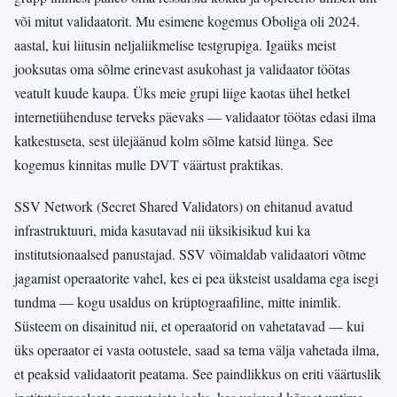
või mitut validaatorit. Mu esimene kogemus Oboliga oli 2024.
aastal, kui liitusin neljaliikmelise testgrupiga. Igaüks meist
jooksutas oma sõlme erinevast asukohast ja validaator töötas
veatult kuude kaupa. Üks meie grupi liige kaotas ühel hetkel
internetiühenduse terveks päevaks — validaator töötas edasi ilma
katkestuseta, sest ülejäänud kolm sõlme katsid lünga. See
kogemus kinnitas mulle DVT väärtust praktikas.
SSV Network (Secret Shared Validators) on ehitanud avatud
infrastruktuuri, mida kasutavad nii üksikisikud kui ka
institutsionaalsed panustajad. SSV võimaldab validaatori võtme
jagamist operaatorite vahel, kes ei pea üksteist usaldama ega isegi
tundma — kogu usaldus on krüptograafiline, mitte inimlik.
Süsteem on disainitud nii, et operaatorid on vahetatavad — kui
üks operaator ei vasta ootustele, saad sa tema välja vahetada ilma,
et peaksid validaatorit peatama. See paindlikkus on eriti väärtuslik