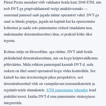
Pärast Pectra uuendust võib validaator hoida kuni 2048 ETH, mis
teeb DVT-ga grupivalidaatorid veelgi atraktiivsemaks —
suuremad panused saab jagada mitme operaatori vahel. DVT-ga
saad sa liituda grupiga, jagada nii kapitali kui ka opereerimise
kohustust ja saada solo-panustamise eelised (madalaim tasu,
maksimaalne detsentraliseeritus) ilma, et peaksid kõike üksi
tegema.
Kolmas mõju on filosoofiline, aga oluline. DVT aitab hoida
plokiahelaid detsentraliseerituna, mis on kogu krüptovaldkonna
põhiväärtus. Mida rohkem panustajaid kasutab DVT-d, seda
raskem on ühel suurel operaatoril kogu võrku kontrollida. See
kaitseb ka sinu investeeringut pikas perspektiivis, sest
detsentraliseeritud võrk on vastupidavam tsensuurikatsetele ja
regulatiivsetele rünnakutele.
ETH panustamise juhendist
leiad
praktilist teavet, kuidas DVT-d oma panustamise strateegiasse
integreerida.