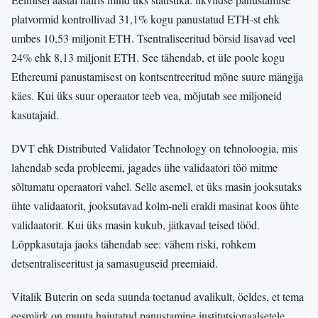
platvormid kontrollivad 31,1% kogu panustatud ETH-st ehk
umbes 10,53 miljonit ETH. Tsentraliseeritud börsid lisavad veel
24% ehk 8,13 miljonit ETH. See tähendab, et üle poole kogu
Ethereumi panustamisest on kontsentreeritud mõne suure mängija
käes. Kui üks suur operaator teeb vea, mõjutab see miljoneid
kasutajaid.
DVT ehk Distributed Validator Technology on tehnoloogia, mis
lahendab seda probleemi, jagades ühe validaatori töö mitme
sõltumatu operaatori vahel. Selle asemel, et üks masin jooksutaks
ühte validaatorit, jooksutavad kolm-neli eraldi masinat koos ühte
validaatorit. Kui üks masin kukub, jätkavad teised tööd.
Lõppkasutaja jaoks tähendab see: vähem riski, rohkem
detsentraliseeritust ja samasuguseid preemiaid.
Vitalik Buterin on seda suunda toetanud avalikult, öeldes, et tema
eesmärk on muuta hajutatud panustamine institutsionaalsetele