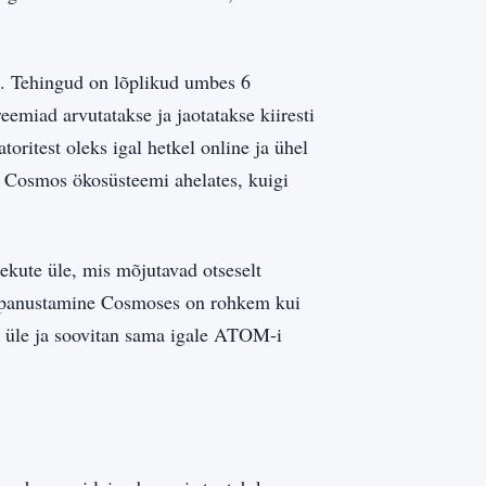
. Tehingud on lõplikud umbes 6
emiad arvutatakse ja jaotatakse kiiresti
oritest oleks igal hetkel online ja ühel
s Cosmos ökosüsteemi ahelates, kuigi
kute üle, mis mõjutavad otseselt
et panustamine Cosmoses on rohkem kui
u üle ja soovitan sama igale ATOM-i