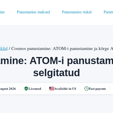
ine
Panustamise maksud
Panustamise riskid
Parim
iklid
/ Cosmos panustamine: ATOM-i panustamine ja kõrge A
mine: ATOM-i panustami
selgitatud
august 2026
Licensed
Available in US
Fast payouts