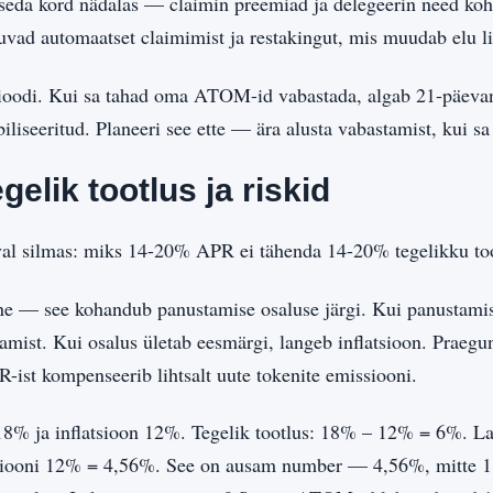
seda kord nädalas — claimin preemiad ja delegeerin need kohe uu
vad automaatset claimimist ja restakingut, mis muudab elu l
rioodi. Kui sa tahad oma ATOM-id vabastada, algab 21-päevan
iliseeritud. Planeeri see ette — ära alusta vabastamist, kui 
lik tootlus ja riskid
val silmas: miks 14-20% APR ei tähenda 14-20% tegelikku too
e — see kohandub panustamise osaluse järgi. Kui panustamis
tamist. Kui osalus ületab eesmärgi, langeb inflatsioon. Praeg
-ist kompenseerib lihtsalt uute tokenite emissiooni.
8% ja inflatsioon 12%. Tegelik tootlus: 18% – 12% = 6%. La
tsiooni 12% = 4,56%. See on ausam number — 4,56%, mitte 18