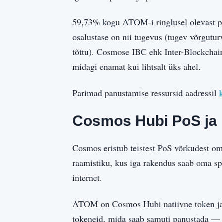
59,73% kogu ATOM-i ringlusel olevast pa
osalustase on nii tugevus (tugev võrgutu
tõttu). Cosmose IBC ehk Inter-Blockchai
midagi enamat kui lihtsalt üks ahel.
Parimad panustamise ressursid aadressil
Cosmos Hubi PoS ja
Cosmos eristub teistest PoS võrkudest om
raamistiku, kus iga rakendus saab oma sp
internet.
ATOM on Cosmos Hubi natiivne token ja 
tokeneid, mida saab samuti panustada — 