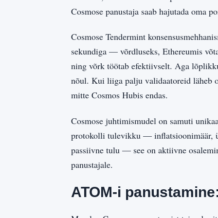
Cosmose panustaja saab hajutada oma por
Cosmose Tendermint konsensusmehhanism 
sekundiga — võrdluseks, Ethereumis võtab
ning võrk töötab efektiivselt. Aga lõplikk
nõul. Kui liiga palju validaatoreid lähe
mitte Cosmos Hubis endas.
Cosmose juhtimismudel on samuti unikaal
protokolli tulevikku — inflatsioonimäär
passiivne tulu — see on aktiivne osalemi
panustajale.
ATOM-i panustamine