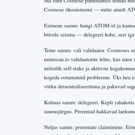
Ma olen Cosmose panustamist teinud mitme
Cosmose ökosüsteemi — mitte ainult ATOM
Esimene samm: hangi ATOM-id ja kanna nee
börsile seisma — delegeeri kohe, sest ig
Teine samm: vali validaator. Cosmoses on 
mintscan.io validaatorite lehte, kus näen
mõistlik self-stake ja aktiivne kogukonna
kogeda ootamatuid probleeme. Üks hea tava
võrku detsentraliseerituna ja pakuvad sag
Kolmas samm: delegeeri. Keplr rahakotis 
suurusjärgus. Preemiad hakkavad laekuma
Neljas samm: preemiate claimimine. Erine