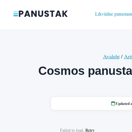
Likviidne panustam
Avaleht
/
Art
Cosmos panusta
Updated 
Failed to load.
Retry