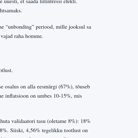
esti, et saada liitintressi efekti.
ihtsamaks.
e “unbonding” periood, mille jooksul sa
sa vajad raha homme.
tlust.
e osalus on alla eesmärgi (67%), tõuseb
une inflatsioon on umbes 10-15%, mis
huta validaatori tasu (oletame 8%): 18%
%. Siiski, 4,56% tegelikku tootlust on