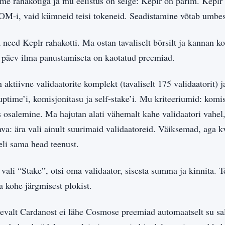
 rahakotiga ja mu eelistus on selge: Keplr on parim. Keplr 
-i, vaid kümneid teisi tokeneid. Seadistamine võtab umbes
d Keplr rahakotti. Ma ostan tavaliselt börsilt ja kannan ko
a päev ilma panustamiseta on kaotatud preemiad.
aktiivne validaatorite komplekt (tavaliselt 175 validaatorit)
 uptime’i, komisjonitasu ja self-stake’i. Mu kriteeriumid: kom
s osalemine. Ma hajutan alati vähemalt kahe validaatori vahel,
: ära vali ainult suurimaid validaatoreid. Väiksemad, aga kv
eli sama head teenust.
vali “Stake”, otsi oma validaator, sisesta summa ja kinnita.
 kohe järgmisest plokist.
valt Cardanost ei lähe Cosmose preemiad automaatselt su sal