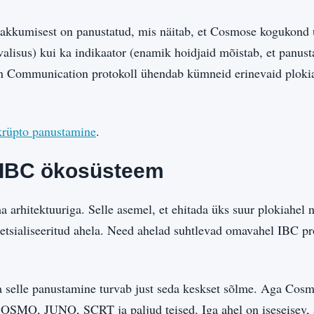
kkumisest on panustatud, mis näitab, et Cosmose kogukond u
rvalisus) kui ka indikaator (enamik hoidjaid mõistab, et panu
n Communication protokoll ühendab kümneid erinevaid plokia
krüpto panustamine
.
 IBC ökosüsteem
a arhitektuuriga. Selle asemel, et ehitada üks suur plokiahe
etsialiseeritud ahela. Need ahelad suhtlevad omavahel IBC pr
selle panustamine turvab just seda keskset sõlme. Aga Cosm
OSMO, JUNO, SCRT ja paljud teised. Iga ahel on iseseisev, 