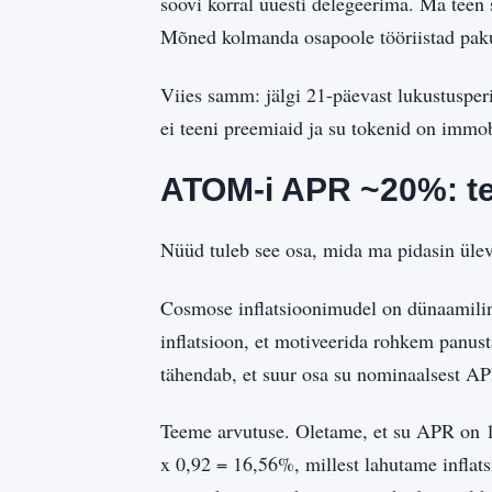
soovi korral uuesti delegeerima. Ma teen 
Mõned kolmanda osapoole tööriistad paku
Viies samm: jälgi 21-päevast lukustuspe
ei teeni preemiaid ja su tokenid on immob
ATOM-i APR ~20%: tege
Nüüd tuleb see osa, mida ma pidasin üle
Cosmose inflatsioonimudel on dünaamilin
inflatsioon, et motiveerida rohkem panus
tähendab, et suur osa su nominaalsest APR
Teeme arvutuse. Oletame, et su APR on 1
x 0,92 = 16,56%, millest lahutame infla