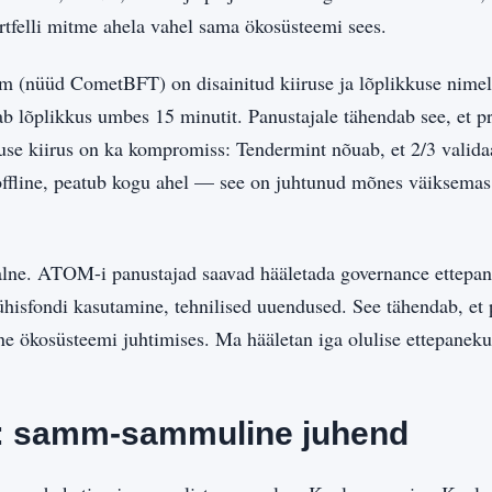
tfelli mitme ahela vahel sama ökosüsteemi sees.
(nüüd CometBFT) on disainitud kiiruse ja lõplikkuse nimel
 lõplikkus umbes 15 minutit. Panustajale tähendab see, et pre
use kiirus on ka kompromiss: Tendermint nõuab, et 2/3 validaat
b offline, peatub kogu ahel — see on juhtunud mõnes väiksema
ne. ATOM-i panustajad saavad hääletada governance ettepane
, ühisfondi kasutamine, tehnilised uuendused. See tähendab, 
ne ökosüsteemi juhtimises. Ma hääletan iga olulise ettepanek
: samm-sammuline juhend