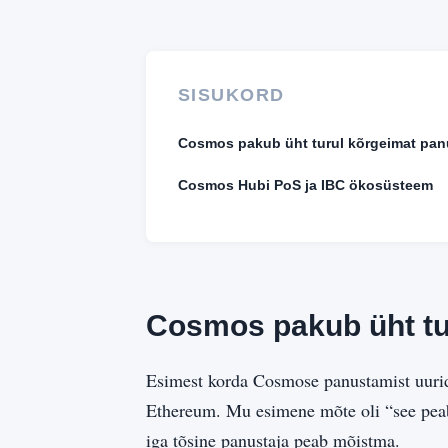
SISUKORD
Cosmos pakub üht turul kõrgeimat pan
Cosmos Hubi PoS ja IBC ökosüsteem
Cosmos pakub üht tu
Esimest korda Cosmose panustamist uurid
Ethereum. Mu esimene mõte oli “see peab 
iga tõsine panustaja peab mõistma.