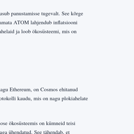
sub panustamisse tugevalt. See kõrge
stamata ATOM lahjendub inflatsiooni
helaid ja loob ökosüsteemi, mis on
l nagu Ethereum, on Cosmos ehitanud
otokolli kaudu, mis on nagu plokiahelate
ose ökosüsteemis on kümneid teisi
aga ühendatud. See tähendab, et