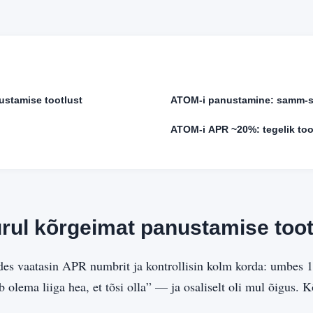
ustamise tootlust
ATOM-i panustamine: samm-
ATOM-i APR ~20%: tegelik toot
rul kõrgeimat panustamise toot
es vaatasin APR numbrit ja kontrollisin kolm korda: umbes 
olema liiga hea, et tõsi olla” — ja osaliselt oli mul õigus.