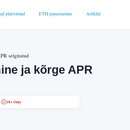
ad platvormid
ETH panustamine
Artiklid
PR selgitatud
ne ja kõrge APR
18+ Only
18+