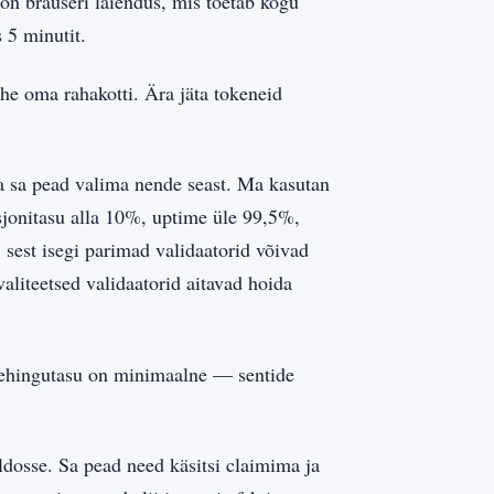
on brauseri laiendus, mis toetab kogu
 5 minutit.
he oma rahakotti. Ära jäta tokeneid
 ja sa pead valima nende seast. Ma kasutan
isjonitasu alla 10%, uptime üle 99,5%,
 sest isegi parimad validaatorid võivad
aliteetsed validaatorid aitavad hoida
 Tehingutasu on minimaalne — sentide
dosse. Sa pead need käsitsi claimima ja