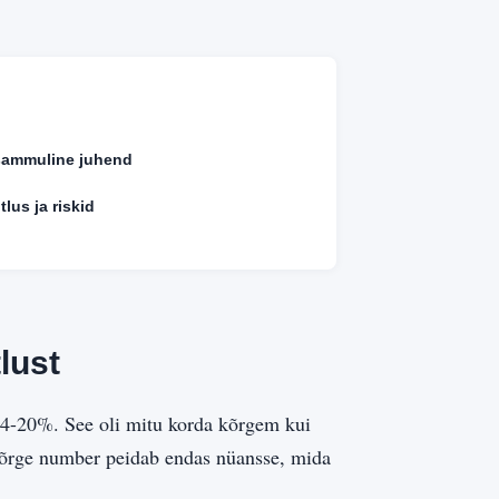
sammuline juhend
lus ja riskid
lust
14-20%. See oli mitu korda kõrgem kui
 Kõrge number peidab endas nüansse, mida